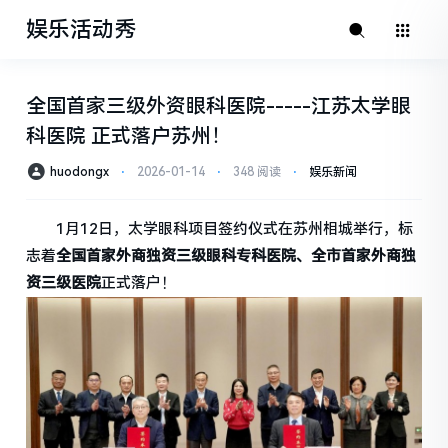
娱乐活动秀
全国首家三级外资眼科医院-----江苏太学眼
科医院 正式落户苏州！
huodongx
⋅
2026-01-14
⋅
348 阅读
⋅
娱乐新闻
1月12日，太学眼科项目签约仪式在苏州相城举行，标
志着
全国首家外商独资三级眼科专科医院、全市首家外商独
资三级医院
正式落户！