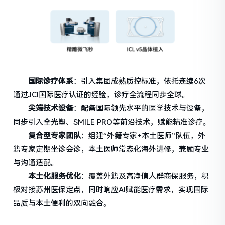
国际诊疗体系
：引入集团成熟质控标准，依托连续6次
通过JCI国际医疗认证的经验，诊疗全流程同步全球。
尖端技术设备
：配备国际领先水平的医学技术与设备，
同步引入全光塑、SMILE PRO等前沿技术，赋能精准诊疗。
复合型专家团队
：组建“外籍专家+本土医师”队伍，外
籍专家定期坐诊会诊，本土医师常态化海外进修，兼顾专业
与沟通适配。
本土化服务优化
：覆盖外籍及高净值人群商保服务，积
极对接苏州医保定点，同时响应AI赋能医疗需求，实现国际
品质与本土便利的双向融合。