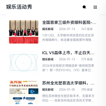
娱乐活动秀
全国首家三级外资眼科医院---
--江苏太学眼科医院 正式落户
娱乐新闻
⋅
2026-01-14
⋅
347 阅读
苏州！
1月12日，太学眼科项目签约仪式在苏
州相城举行，标志着全国首家外商独资
三级眼科专科医院、全市首家外商独资
三级医院正式落户！
ICL V5晶体上市，不止白天清
晰，苏州这家眼科医院已开展
娱乐新闻
⋅
2026-01-13
⋅
373 阅读
2026年近视矫正领域迎来“夜间视觉革
命”！新一代EVO+ICL（V5）晶体已上
市，苏州太学眼科已开放预约！无论是
深夜归家被对向车灯晃得心慌的夜驾
苏州全光塑首选太学眼科，独
族，还是频繁夜班、夜间用眼多的“夜猫
家技术+手术量TOP专家
党”，或是角膜薄、干眼无法做激光手术
娱乐新闻
⋅
2026-01-05
⋅
390 阅读
的近视者，都能在这里找到“全天高清”
想在苏州做全光塑近视手术，无需多方
的摘镜方案
对比——目前苏州地区仅苏州太学眼科
独家引进全光塑技术，成为追求高清视