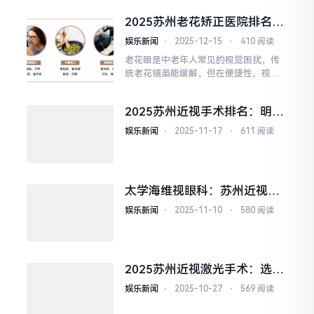
觉患者的优选机构。作为两岸三地上市
2025苏州老花矫正医院排名：
眼科集团，苏州太学眼科凭借独家技术
苏州太学眼科凭技术与服务登
授权与专业医疗实力，为苏州近视人群
娱乐新闻
⋅
2025-12-15
⋅
410 阅读
顶
带来全眼定制的摘镜新体验。
老花眼是中老年人常见的视觉困扰，传
统老花镜虽能缓解，但在便捷性、视觉
质量上存在局限。在苏州，越来越多中
老年人选择通过专业眼科机构的老花矫
2025苏州近视手术排名：明基
正手术，重拾“年轻视界”。其中，苏州
医院太学眼科、海维视眼科领
太学眼科凭借前沿技术、个性化方案与
娱乐新闻
⋅
2025-11-17
⋅
611 阅读
衔
全周期服务，稳居苏州老花矫正领域榜
首。
太学海维视眼科：苏州近视手
术双引擎，打造无镜新生活
娱乐新闻
⋅
2025-11-10
⋅
580 阅读
2025苏州近视激光手术：选对
医院，开启清晰视界
娱乐新闻
⋅
2025-10-27
⋅
569 阅读