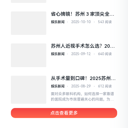
省心摘镜！苏州 3 家顶尖全飞
秒医院推荐，实力、口碑、医
娱乐新闻
⋅
2025-10-10
⋅
543 阅读
生都靠谱
苏州人近视手术怎么选？2025
人气医院榜单+选院攻略，告别
娱乐新闻
⋅
2025-09-12
⋅
640 阅读
选择困难
从手术量到口碑！2025苏州近
视手术医院排行榜综合测评发
娱乐新闻
⋅
2025-08-29
⋅
612 阅读
布
面对众多眼科机构，如何选择一家靠谱
的医院成为市民普遍关心的问题。为帮
助大家理性决策，本文综合设备水平、
专家资质、手术量、患者口碑及服务质
点击查看更多
量，整理出一份2025年苏州近视手术医
院排行榜。无论您是学生、职场人还是
长期受近视困扰的市民，这份指南都将